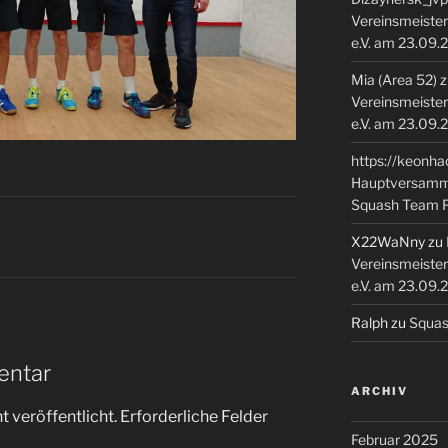
Vereinsmeiste
e.V. am 23.09.
Mia (Area 52)
z
Vereinsmeiste
e.V. am 23.09.
https://keonha
Hauptversamml
Squash Team P
X22WaNny
zu
Vereinsmeiste
e.V. am 23.09.
Ralph
zu
Squash
entar
ARCHIV
 veröffentlicht.
Erforderliche Felder
Februar 2025