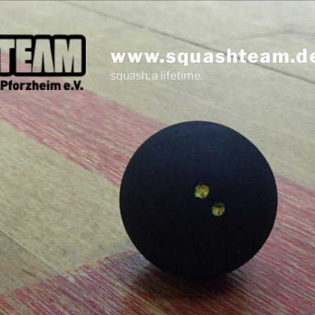
www.squashteam.d
squash. a lifetime.