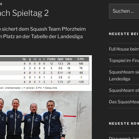
H
Suchen
ch Spieltag 2
nach:
uhe sichert dem Squash Team Pforzheim
NEUESTE BE
n Platz an der Tabelle der Landesliga
Full House bei
Topspiel im Fin
Squashteam sich
Landesliga
Squashteam sta
Das Squashtea
NEUESTE KO
Dizaynersk_jvp