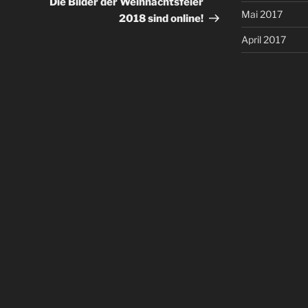
Die Bilder der Weihnachtsfeier
Mai 2017
2018 sind online!
April 2017
März 2017
Februar 2017
KATEGORIEN
News
TOP-NEWS