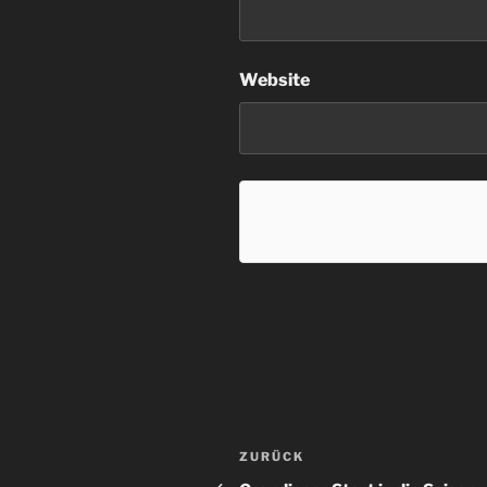
Website
Beitragsnavigation
Vorheriger
ZURÜCK
Beitrag