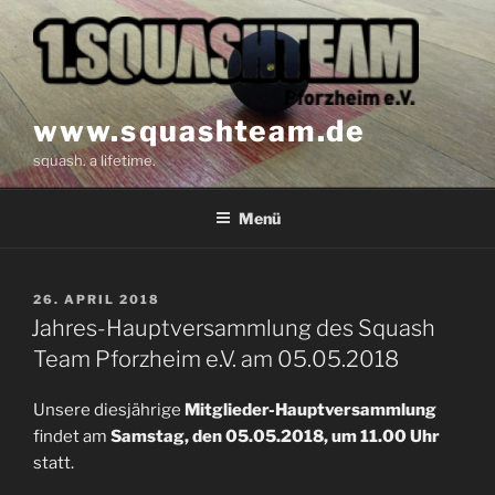
Zum
Inhalt
springen
www.squashteam.de
squash. a lifetime.
Menü
VERÖFFENTLICHT
26. APRIL 2018
AM
Jahres-Hauptversammlung des Squash
Team Pforzheim e.V. am 05.05.2018
Unsere diesjährige
Mitglieder-Hauptversammlung
findet am
Samstag, den 05.05.2018, um 11.00 Uhr
statt.