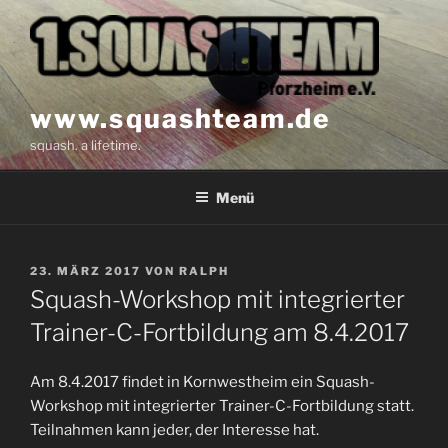
Zum
Inhalt
springen
www.squashteam.de
squash. a lifetime.
Menü
VERÖFFENTLICHT
23. MÄRZ 2017
VON
RALPH
AM
Squash-Workshop mit integrierter
Trainer-C-Fortbildung am 8.4.2017
Am 8.4.2017 findet in Kornwestheim ein Squash-
Workshop mit integrierter Trainer-C-Fortbildung statt.
Teilnahmen kann jeder, der Interesse hat.