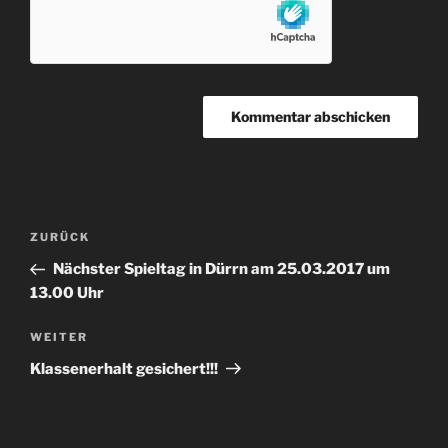
Beitragsnavigation
Vorheriger
ZURÜCK
Beitrag
Nächster Spieltag in Dürrn am 25.03.2017 um
13.00 Uhr
Nächster
WEITER
Beitrag
Klassenerhalt gesichert!!!